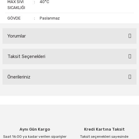
MAX SIVI
:
40°C
SICAKLIĞI
GÖVDE
:
Paslanmaz
Yorumlar
Taksit Seçenekleri
Bu ürüne ilk yorumu siz yapın!
Yorum Yaz
Önerileriniz
Bu ürünün fiyat bilgisi, resim, ürün açıklamalarında ve diğer
konularda yetersiz gördüğünüz noktaları öneri formunu kullanarak
tarafımıza iletebilirsiniz.
Görüş ve önerileriniz için teşekkür ederiz.
Ürün resmi kalitesiz, bozuk veya görüntülenemiyor.
Aynı Gün Kargo
Kredi Kartına Taksit
Ürün açıklamasında eksik bilgiler bulunuyor.
Saat 16:00 ya kadar verilen siparişler
Taksit seçenekleri sayesinde