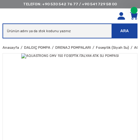
TELEFON:
+90 530 542 76 77
/
+90 541 729 58 00
ARA
Anasayfa
DALGIÇ POMPA
DRENAJ POMPALARI
Foseptik (Siyah Su)
AQ