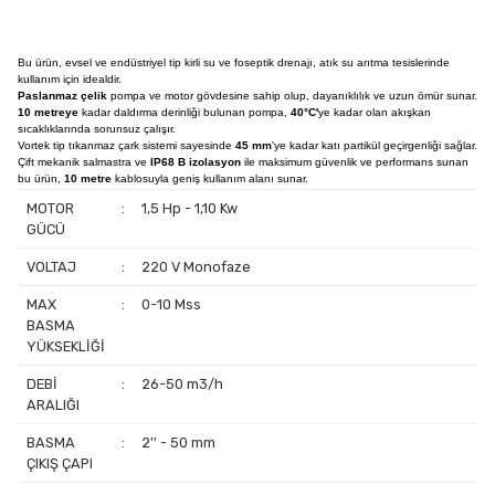
Bu ürün, evsel ve endüstriyel tip kirli su ve foseptik drenajı, atık su arıtma tesislerinde
kullanım için idealdir.
Paslanmaz çelik
pompa ve motor gövdesine sahip olup, dayanıklılık ve uzun ömür sunar.
10 metreye
kadar daldırma derinliği bulunan pompa,
40°C'
ye kadar olan akışkan
sıcaklıklarında sorunsuz çalışır.
Vortek tip tıkanmaz çark sistemi sayesinde
45 mm
'ye kadar katı partikül geçirgenliği sağlar.
Çift mekanik salmastra ve
IP68 B izolasyon
ile maksimum güvenlik ve performans sunan
bu ürün,
10 metre
kablosuyla geniş kullanım alanı sunar.
MOTOR
:
1,5 Hp - 1,10 Kw
GÜCÜ
VOLTAJ
:
220 V Monofaze
MAX
:
0-10 Mss
BASMA
YÜKSEKLİĞİ
DEBİ
:
26-50 m3/h
ARALIĞI
BASMA
:
2'' - 50 mm
ÇIKIŞ ÇAPI