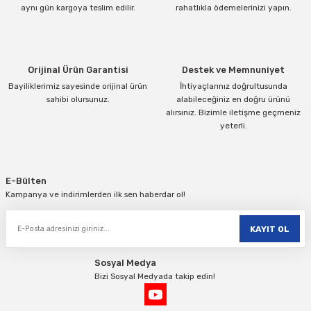
Ürün bilgilerinde hatalar bulunuyor.
aynı gün kargoya teslim edilir.
rahatlıkla ödemelerinizi yapın.
Ürün fiyatı diğer sitelerden daha pahalı.
Bu ürüne benzer farklı alternatifler olmalı.
Orijinal Ürün Garantisi
Destek ve Memnuniyet
Bayiliklerimiz sayesinde orijinal ürün
İhtiyaçlarınız doğrultusunda
sahibi olursunuz.
alabileceğiniz en doğru ürünü
alırsınız. Bizimle iletişme geçmeniz
yeterli.
Gönder
E-Bülten
Kampanya ve indirimlerden ilk sen haberdar ol!
KAYIT OL
Sosyal Medya
Bizi Sosyal Medyada takip edin!