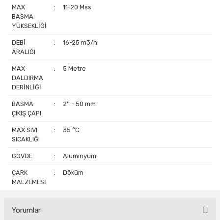
MAX
:
11-20 Mss
BASMA
YÜKSEKLİĞİ
DEBİ
:
16-25 m3/h
ARALIĞI
MAX
:
5 Metre
DALDIRMA
DERİNLİĞİ
BASMA
:
2'' - 50 mm
ÇIKIŞ ÇAPI
MAX SIVI
:
35 °C
SICAKLIĞI
GÖVDE
:
Aluminyum
ÇARK
:
Döküm
MALZEMESİ
Yorumlar