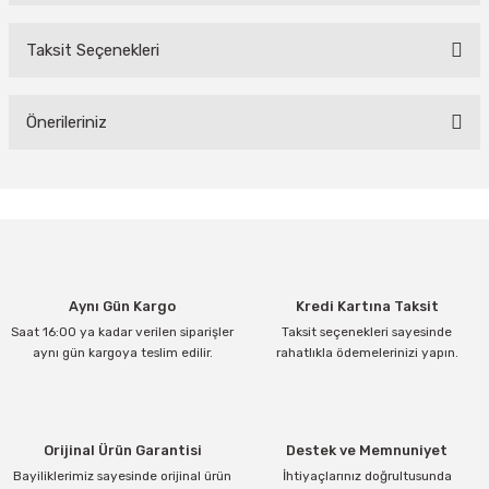
Taksit Seçenekleri
Bu ürüne ilk yorumu siz yapın!
Yorum Yaz
Önerileriniz
Bu ürünün fiyat bilgisi, resim, ürün açıklamalarında ve diğer
konularda yetersiz gördüğünüz noktaları öneri formunu kullanarak
tarafımıza iletebilirsiniz.
Görüş ve önerileriniz için teşekkür ederiz.
Ürün resmi kalitesiz, bozuk veya görüntülenemiyor.
Aynı Gün Kargo
Kredi Kartına Taksit
Ürün açıklamasında eksik bilgiler bulunuyor.
Saat 16:00 ya kadar verilen siparişler
Taksit seçenekleri sayesinde
Ürün bilgilerinde hatalar bulunuyor.
aynı gün kargoya teslim edilir.
rahatlıkla ödemelerinizi yapın.
Ürün fiyatı diğer sitelerden daha pahalı.
Bu ürüne benzer farklı alternatifler olmalı.
Orijinal Ürün Garantisi
Destek ve Memnuniyet
Bayiliklerimiz sayesinde orijinal ürün
İhtiyaçlarınız doğrultusunda