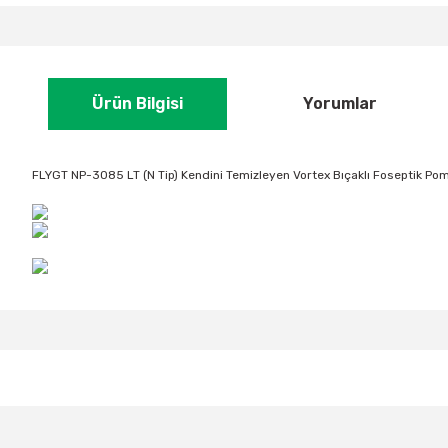
Ürün Bilgisi
Yorumlar
FLYGT NP-3085 LT (N Tip) Kendini Temizleyen Vortex Bıçaklı Foseptik Po
Bu ürünün fiyat bilgisi, resim, ürün açıklamalarında ve diğer konular
Görüş ve önerileriniz için teşekkür ederiz.
Ürün resmi kalitesiz, bozuk veya görüntülenemiyor.
Ürün açıklamasında eksik bilgiler bulunuyor.