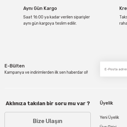
Ürün bilgilerinde hatalar bulunuyor.
Aynı Gün Kargo
Kre
Ürün fiyatı diğer sitelerden daha pahalı.
Bu ürüne benzer farklı alternatifler olmalı.
Saat 16:00 ya kadar verilen siparişler
Taks
aynı gün kargoya teslim edilir.
raha
E-Bülten
Kampanya ve indirimlerden ilk sen haberdar ol!
Aklınıza takılan bir soru mu var ?
Üyelik
Yeni Üyelik
Bize Ulaşın