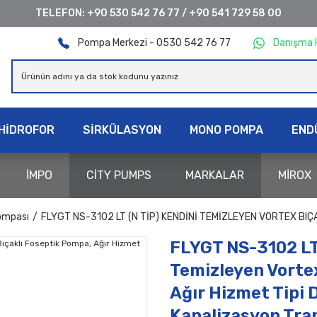
TELEFON:
+90 530 542 76 77
/
+90 541 729 58 00
Pompa Merkezi - 0530 542 76 77
Danışma 
HİDROFOR
SİRKÜLASYON
MONO POMPA
END
İMPO
CİTY PUMPS
MARKALAR
MİROX
ompası
FLYGT NS-3102 LT (N TIP) KENDINI TEMIZLEYEN VORTEX BI
FLYGT NS-3102 LT 
Temizleyen Vorte
Ağır Hizmet Tipi 
Kanalizasyon Tra