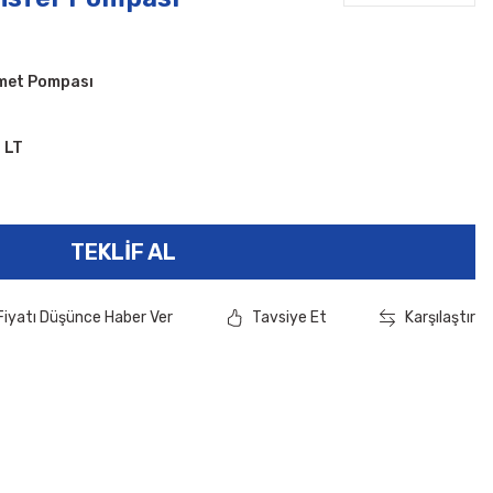
zmet Pompası
 LT
TEKLIF AL
Fiyatı Düşünce Haber Ver
Tavsiye Et
Karşılaştır