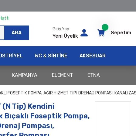
Hattı
Giriş Yap
ARA
Sepetim
Yeni Üyelik
ÜSTRİYEL
WC & SİNTİNE
AKSESUAR
KAMPANYA
ELEMENT
ETNA
ÇAKLI FOSEPTIK POMPA, AĞIR HIZMET TIPI DRENAJ POMPASI, KANALI
(N Tip) Kendini
x Bıçaklı Foseptik Pompa,
Drenaj Pompası,
nsfer Pompası