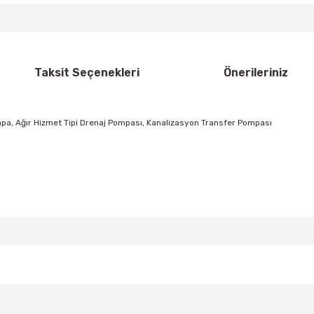
Taksit Seçenekleri
Önerileriniz
mpa, Ağır Hizmet Tipi Drenaj Pompası, Kanalizasyon Transfer Pompası
da yetersiz gördüğünüz noktaları öneri formunu kullanarak tarafımıza ilete
Bu ürüne ilk yorumu siz yapın!
Yorum Yaz