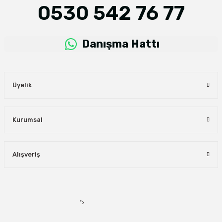
0530 542 76 77
Danışma Hattı
Üyelik
Kurumsal
Alışveriş
">