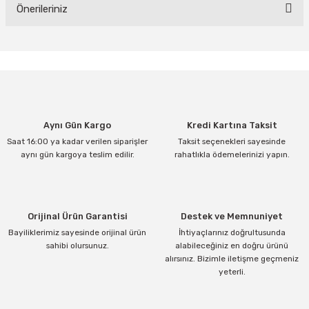
Yorum Yaz
Önerileriniz
Bu ürünün fiyat bilgisi, resim, ürün açıklamalarında ve diğer
konularda yetersiz gördüğünüz noktaları öneri formunu kullanarak
tarafımıza iletebilirsiniz.
Görüş ve önerileriniz için teşekkür ederiz.
Ürün resmi kalitesiz, bozuk veya görüntülenemiyor.
Aynı Gün Kargo
Kredi Kartına Taksit
Ürün açıklamasında eksik bilgiler bulunuyor.
Saat 16:00 ya kadar verilen siparişler
Taksit seçenekleri sayesinde
Ürün bilgilerinde hatalar bulunuyor.
aynı gün kargoya teslim edilir.
rahatlıkla ödemelerinizi yapın.
Ürün fiyatı diğer sitelerden daha pahalı.
Bu ürüne benzer farklı alternatifler olmalı.
Orijinal Ürün Garantisi
Destek ve Memnuniyet
Bayiliklerimiz sayesinde orijinal ürün
İhtiyaçlarınız doğrultusunda
sahibi olursunuz.
alabileceğiniz en doğru ürünü
alırsınız. Bizimle iletişme geçmeniz
yeterli.
Gönder