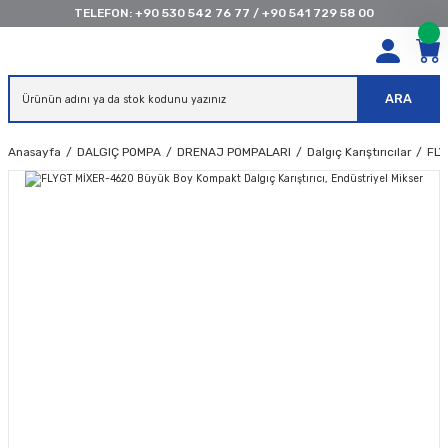
TELEFON:
+90 530 542 76 77
/
+90 541 729 58 00
ARA
Anasayfa
DALGIÇ POMPA
DRENAJ POMPALARI
Dalgıç Karıştırıcılar
FLY