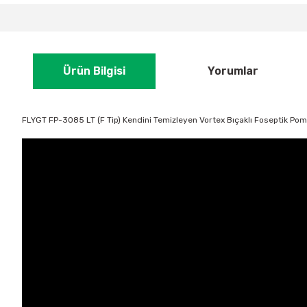
Ürün Bilgisi
Yorumlar
FLYGT FP-3085 LT (F Tip) Kendini Temizleyen Vortex Bıçaklı Foseptik Pom