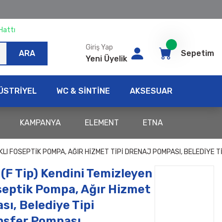
Hattı
Giriş Yap
ARA
Sepetim
Yeni Üyelik
ÜSTRİYEL
WC & SİNTİNE
AKSESUAR
KAMPANYA
ELEMENT
ETNA
AKLI FOSEPTIK POMPA, AĞIR HIZMET TIPI DRENAJ POMPASI, BELEDIYE
(F Tip) Kendini Temizleyen
septik Pompa, Ağır Hizmet
sı, Belediye Tipi
nsfer Pompası