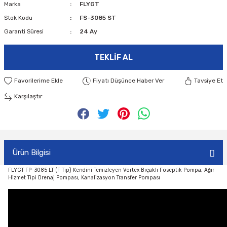
Marka
FLYGT
Stok Kodu
FS-3085 ST
Garanti Süresi
24 Ay
TEKLIF AL
Fiyatı Düşünce Haber Ver
Tavsiye Et
Karşılaştır
Ürün Bilgisi
FLYGT FP-3085 LT (F Tip) Kendini Temizleyen Vortex Bıçaklı Foseptik Pompa, Ağır
Hizmet Tipi Drenaj Pompası, Kanalizasyon Transfer Pompası