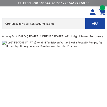
TELEFON:
+90 530 542 76 77
/
+90 541 729 58 00
ARA
Anasayfa
DALGIÇ POMPA
DRENAJ POMPALARI
Ağır Hizmet Pompası
F