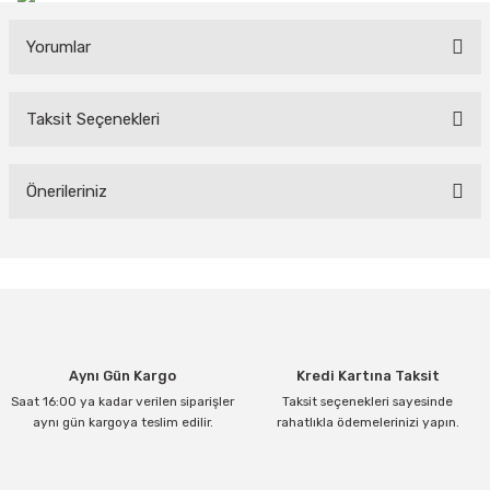
Yorumlar
Taksit Seçenekleri
Bu ürüne ilk yorumu siz yapın!
Yorum Yaz
Önerileriniz
Bu ürünün fiyat bilgisi, resim, ürün açıklamalarında ve diğer
konularda yetersiz gördüğünüz noktaları öneri formunu kullanarak
tarafımıza iletebilirsiniz.
Görüş ve önerileriniz için teşekkür ederiz.
Ürün resmi kalitesiz, bozuk veya görüntülenemiyor.
Aynı Gün Kargo
Kredi Kartına Taksit
Ürün açıklamasında eksik bilgiler bulunuyor.
Saat 16:00 ya kadar verilen siparişler
Taksit seçenekleri sayesinde
Ürün bilgilerinde hatalar bulunuyor.
aynı gün kargoya teslim edilir.
rahatlıkla ödemelerinizi yapın.
Ürün fiyatı diğer sitelerden daha pahalı.
Bu ürüne benzer farklı alternatifler olmalı.