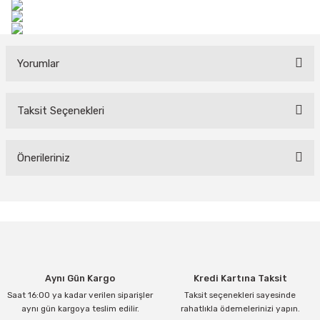
Yorumlar
Taksit Seçenekleri
Bu ürüne ilk yorumu siz yapın!
Yorum Yaz
Önerileriniz
Bu ürünün fiyat bilgisi, resim, ürün açıklamalarında ve diğer
konularda yetersiz gördüğünüz noktaları öneri formunu kullanarak
tarafımıza iletebilirsiniz.
Görüş ve önerileriniz için teşekkür ederiz.
Ürün resmi kalitesiz, bozuk veya görüntülenemiyor.
Aynı Gün Kargo
Kredi Kartına Taksit
Ürün açıklamasında eksik bilgiler bulunuyor.
Saat 16:00 ya kadar verilen siparişler
Taksit seçenekleri sayesinde
Ürün bilgilerinde hatalar bulunuyor.
aynı gün kargoya teslim edilir.
rahatlıkla ödemelerinizi yapın.