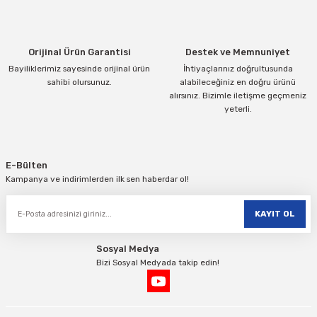
Ürün fiyatı diğer sitelerden daha pahalı.
Bu ürüne benzer farklı alternatifler olmalı.
Orijinal Ürün Garantisi
Destek ve Memnuniyet
Bayiliklerimiz sayesinde orijinal ürün
İhtiyaçlarınız doğrultusunda
sahibi olursunuz.
alabileceğiniz en doğru ürünü
alırsınız. Bizimle iletişme geçmeniz
yeterli.
Gönder
E-Bülten
Kampanya ve indirimlerden ilk sen haberdar ol!
KAYIT OL
Sosyal Medya
Bizi Sosyal Medyada takip edin!