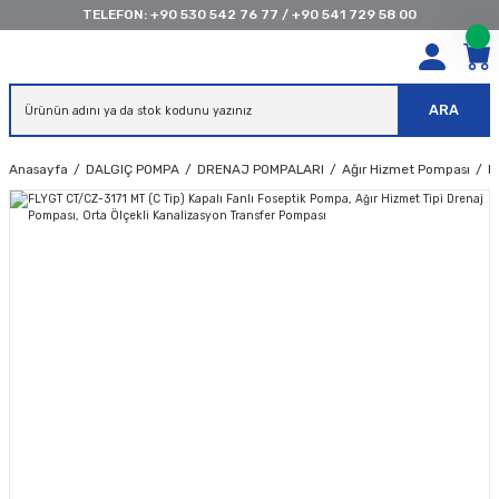
TELEFON:
+90 530 542 76 77
/
+90 541 729 58 00
ARA
Anasayfa
DALGIÇ POMPA
DRENAJ POMPALARI
Ağır Hizmet Pompası
F