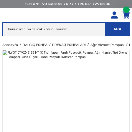
TELEFON:
+90 530 542 76 77
/
+90 541 729 58 00
ARA
Anasayfa
DALGIÇ POMPA
DRENAJ POMPALARI
Ağır Hizmet Pompası
F