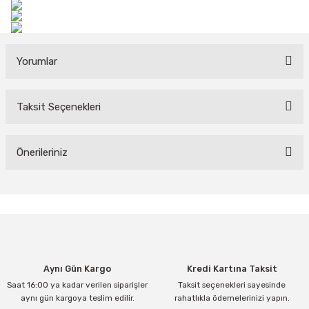
Yorumlar
Taksit Seçenekleri
Bu ürüne ilk yorumu siz yapın!
Yorum Yaz
Önerileriniz
Bu ürünün fiyat bilgisi, resim, ürün açıklamalarında ve diğer
konularda yetersiz gördüğünüz noktaları öneri formunu kullanarak
tarafımıza iletebilirsiniz.
Görüş ve önerileriniz için teşekkür ederiz.
Ürün resmi kalitesiz, bozuk veya görüntülenemiyor.
Aynı Gün Kargo
Kredi Kartına Taksit
Ürün açıklamasında eksik bilgiler bulunuyor.
Saat 16:00 ya kadar verilen siparişler
Taksit seçenekleri sayesinde
Ürün bilgilerinde hatalar bulunuyor.
aynı gün kargoya teslim edilir.
rahatlıkla ödemelerinizi yapın.