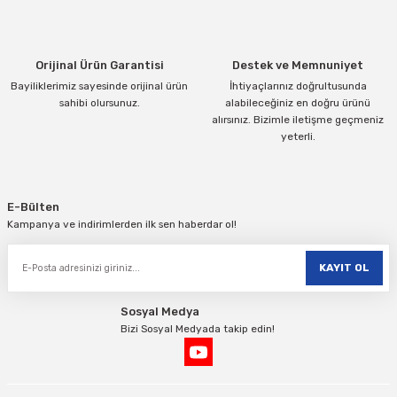
Ürün fiyatı diğer sitelerden daha pahalı.
Bu ürüne benzer farklı alternatifler olmalı.
Orijinal Ürün Garantisi
Destek ve Memnuniyet
Bayiliklerimiz sayesinde orijinal ürün
İhtiyaçlarınız doğrultusunda
sahibi olursunuz.
alabileceğiniz en doğru ürünü
alırsınız. Bizimle iletişme geçmeniz
yeterli.
Gönder
E-Bülten
Kampanya ve indirimlerden ilk sen haberdar ol!
KAYIT OL
Sosyal Medya
Bizi Sosyal Medyada takip edin!