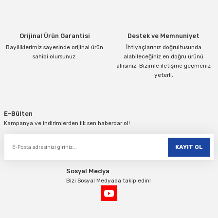
Ürün fiyatı diğer sitelerden daha pahalı.
Bu ürüne benzer farklı alternatifler olmalı.
Orijinal Ürün Garantisi
Destek ve Memnuniyet
Bayiliklerimiz sayesinde orijinal ürün
İhtiyaçlarınız doğrultusunda
sahibi olursunuz.
alabileceğiniz en doğru ürünü
alırsınız. Bizimle iletişme geçmeniz
yeterli.
Gönder
E-Bülten
Kampanya ve indirimlerden ilk sen haberdar ol!
KAYIT OL
Sosyal Medya
Bizi Sosyal Medyada takip edin!