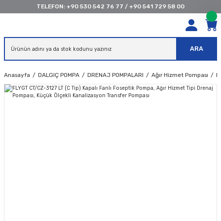
TELEFON:
+90 530 542 76 77
/
+90 541 729 58 00
ARA
Anasayfa
DALGIÇ POMPA
DRENAJ POMPALARI
Ağır Hizmet Pompası
F