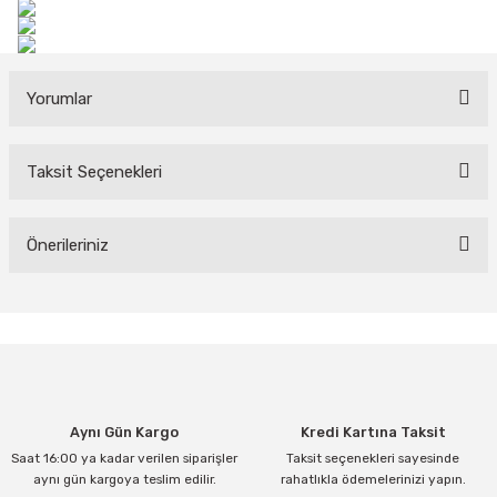
Yorumlar
Taksit Seçenekleri
Bu ürüne ilk yorumu siz yapın!
Yorum Yaz
Önerileriniz
Bu ürünün fiyat bilgisi, resim, ürün açıklamalarında ve diğer
konularda yetersiz gördüğünüz noktaları öneri formunu kullanarak
tarafımıza iletebilirsiniz.
Görüş ve önerileriniz için teşekkür ederiz.
Ürün resmi kalitesiz, bozuk veya görüntülenemiyor.
Aynı Gün Kargo
Kredi Kartına Taksit
Ürün açıklamasında eksik bilgiler bulunuyor.
Saat 16:00 ya kadar verilen siparişler
Taksit seçenekleri sayesinde
Ürün bilgilerinde hatalar bulunuyor.
aynı gün kargoya teslim edilir.
rahatlıkla ödemelerinizi yapın.