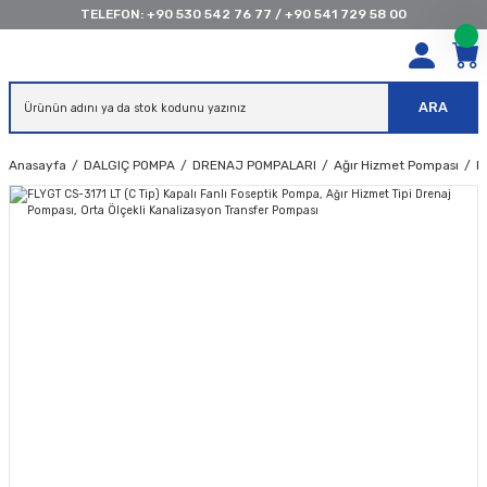
TELEFON:
+90 530 542 76 77
/
+90 541 729 58 00
ARA
Anasayfa
DALGIÇ POMPA
DRENAJ POMPALARI
Ağır Hizmet Pompası
F