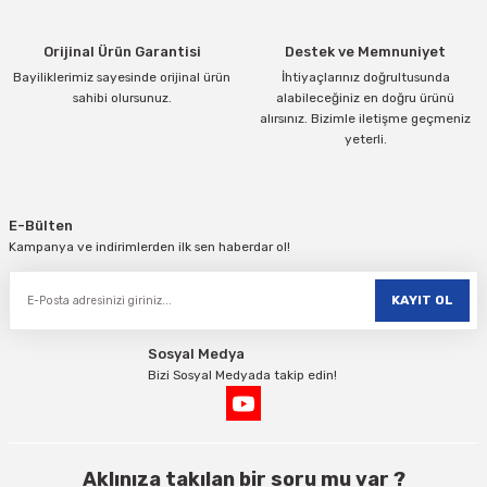
Bu ürüne benzer farklı alternatifler olmalı.
Orijinal Ürün Garantisi
Destek ve Memnuniyet
Bayiliklerimiz sayesinde orijinal ürün
İhtiyaçlarınız doğrultusunda
sahibi olursunuz.
alabileceğiniz en doğru ürünü
alırsınız. Bizimle iletişme geçmeniz
yeterli.
Gönder
E-Bülten
Kampanya ve indirimlerden ilk sen haberdar ol!
KAYIT OL
Sosyal Medya
Bizi Sosyal Medyada takip edin!
Aklınıza takılan bir soru mu var ?