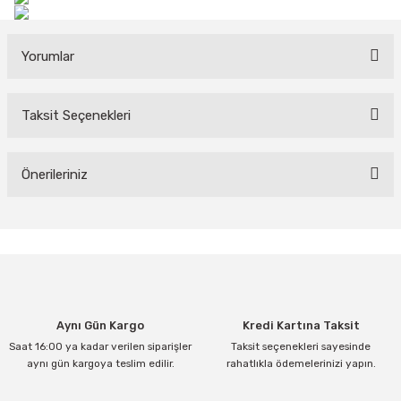
Yorumlar
Taksit Seçenekleri
Bu ürüne ilk yorumu siz yapın!
Yorum Yaz
Önerileriniz
Bu ürünün fiyat bilgisi, resim, ürün açıklamalarında ve diğer
konularda yetersiz gördüğünüz noktaları öneri formunu kullanarak
tarafımıza iletebilirsiniz.
Görüş ve önerileriniz için teşekkür ederiz.
Ürün resmi kalitesiz, bozuk veya görüntülenemiyor.
Aynı Gün Kargo
Kredi Kartına Taksit
Ürün açıklamasında eksik bilgiler bulunuyor.
Saat 16:00 ya kadar verilen siparişler
Taksit seçenekleri sayesinde
Ürün bilgilerinde hatalar bulunuyor.
aynı gün kargoya teslim edilir.
rahatlıkla ödemelerinizi yapın.
Ürün fiyatı diğer sitelerden daha pahalı.