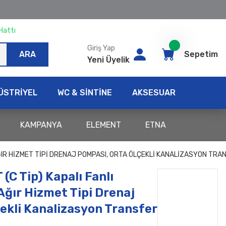
Hattı
Giriş Yap
ARA
Sepetim
Yeni Üyelik
ÜSTRİYEL
WC & SİNTİNE
AKSESUAR
KAMPANYA
ELEMENT
ETNA
 AĞIR HIZMET TIPI DRENAJ POMPASI, ORTA ÖLÇEKLI KANALIZASYON TR
(C Tip) Kapalı Fanlı
ğır Hizmet Tipi Drenaj
ekli Kanalizasyon Transfer