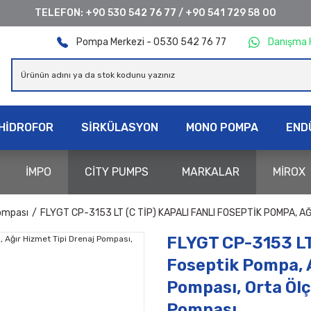
TELEFON:
+90 530 542 76 77
/
+90 541 729 58 00
Pompa Merkezi - 0530 542 76 77
Danışma 
HİDROFOR
SİRKÜLASYON
MONO POMPA
END
İMPO
CİTY PUMPS
MARKALAR
MİROX
ompası
FLYGT CP-3153 LT (C TIP) KAPALI FANLI FOSEPTIK POMPA,
FLYGT CP-3153 LT 
Foseptik Pompa, A
Pompası, Orta Ölç
Pompası