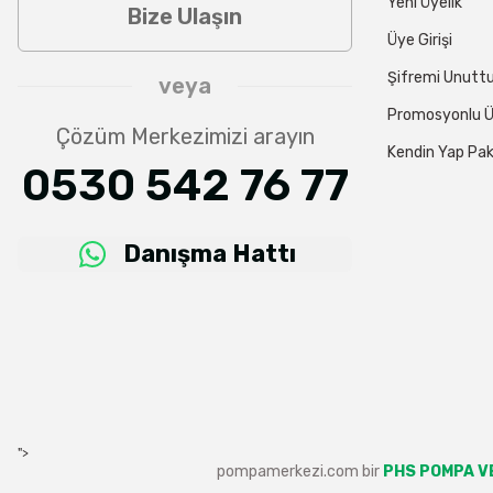
Yeni Üyelik
Bize Ulaşın
Üye Girişi
Şifremi Unut
veya
Promosyonlu Ü
Çözüm Merkezimizi arayın
Kendin Yap Pak
0530 542 76 77
Danışma Hattı
">
pompamerkezi.com bir
PHS POMPA VE