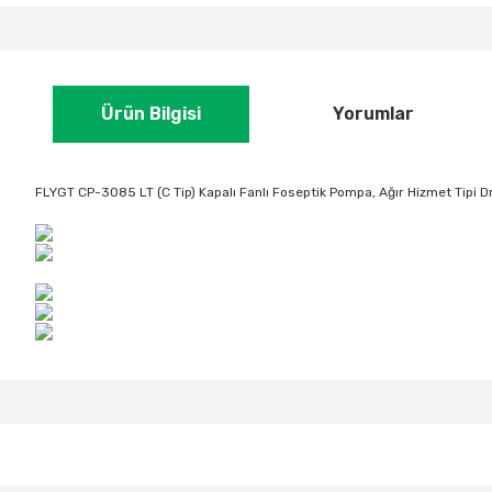
Ürün Bilgisi
Yorumlar
FLYGT CP-3085 LT (C Tip) Kapalı Fanlı Foseptik Pompa, Ağır Hizmet Tipi 
Bu ürünün fiyat bilgisi, resim, ürün açıklamalarında ve diğer konular
Görüş ve önerileriniz için teşekkür ederiz.
Ürün resmi kalitesiz, bozuk veya görüntülenemiyor.