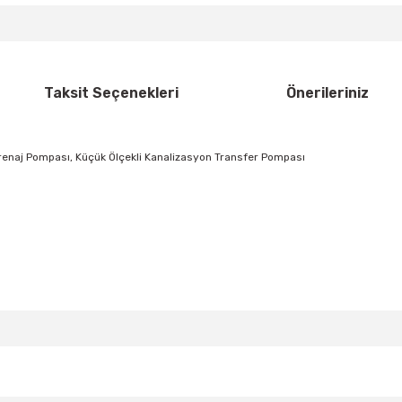
Taksit Seçenekleri
Önerileriniz
Drenaj Pompası, Küçük Ölçekli Kanalizasyon Transfer Pompası
da yetersiz gördüğünüz noktaları öneri formunu kullanarak tarafımıza ilete
Bu ürüne ilk yorumu siz yapın!