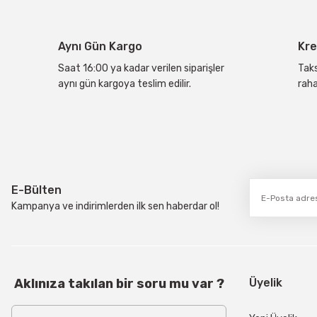
Ürün açıklamasında eksik bilgiler bulunuyor.
Ürün bilgilerinde hatalar bulunuyor.
Aynı Gün Kargo
Kre
Ürün fiyatı diğer sitelerden daha pahalı.
Bu ürüne benzer farklı alternatifler olmalı.
Saat 16:00 ya kadar verilen siparişler
Taks
aynı gün kargoya teslim edilir.
raha
E-Bülten
Kampanya ve indirimlerden ilk sen haberdar ol!
Aklınıza takılan bir soru mu var ?
Üyelik