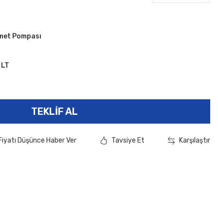
zmet Pompası
 LT
TEKLIF AL
Fiyatı Düşünce Haber Ver
Tavsiye Et
Karşılaştır