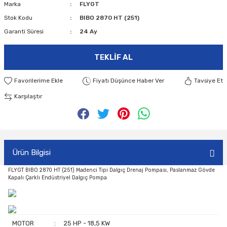
Marka
FLYGT
Stok Kodu
BIBO 2870 HT (251)
Garanti Süresi
24 Ay
TEKLIF AL
Fiyatı Düşünce Haber Ver
Tavsiye Et
Karşılaştır
Ürün Bilgisi
FLYGT BIBO 2870 HT (251) Madenci Tipi Dalgıç Drenaj Pompası, Paslanmaz Gövde
Kapalı Çarklı Endüstriyel Dalgıç Pompa
MOTOR
:
25 HP - 18,5 KW