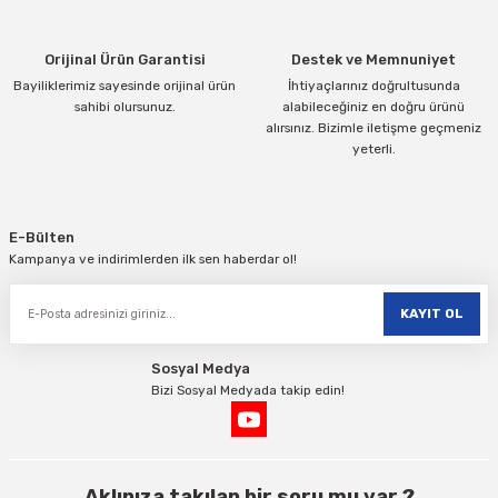
Bu ürüne benzer farklı alternatifler olmalı.
Orijinal Ürün Garantisi
Destek ve Memnuniyet
Bayiliklerimiz sayesinde orijinal ürün
İhtiyaçlarınız doğrultusunda
sahibi olursunuz.
alabileceğiniz en doğru ürünü
alırsınız. Bizimle iletişme geçmeniz
yeterli.
Gönder
E-Bülten
Kampanya ve indirimlerden ilk sen haberdar ol!
KAYIT OL
Sosyal Medya
Bizi Sosyal Medyada takip edin!
Aklınıza takılan bir soru mu var ?