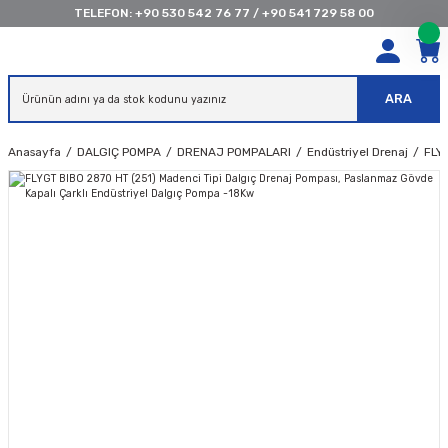
TELEFON:
+90 530 542 76 77
/
+90 541 729 58 00
ARA
Anasayfa
DALGIÇ POMPA
DRENAJ POMPALARI
Endüstriyel Drenaj
FLY