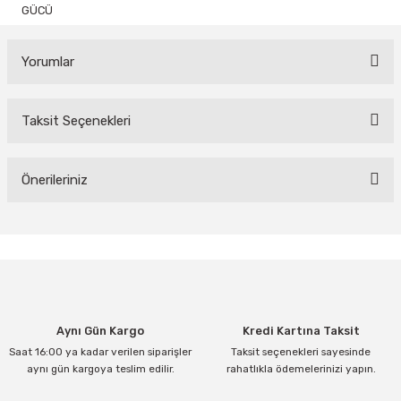
GÜCÜ
Yorumlar
Taksit Seçenekleri
Bu ürüne ilk yorumu siz yapın!
Yorum Yaz
Önerileriniz
Bu ürünün fiyat bilgisi, resim, ürün açıklamalarında ve diğer
konularda yetersiz gördüğünüz noktaları öneri formunu kullanarak
tarafımıza iletebilirsiniz.
Görüş ve önerileriniz için teşekkür ederiz.
Ürün resmi kalitesiz, bozuk veya görüntülenemiyor.
Aynı Gün Kargo
Kredi Kartına Taksit
Ürün açıklamasında eksik bilgiler bulunuyor.
Saat 16:00 ya kadar verilen siparişler
Taksit seçenekleri sayesinde
Ürün bilgilerinde hatalar bulunuyor.
aynı gün kargoya teslim edilir.
rahatlıkla ödemelerinizi yapın.
Ürün fiyatı diğer sitelerden daha pahalı.