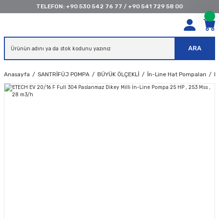
TELEFON:
+90 530 542 76 77
/
+90 541 729 58 00
ARA
Anasayfa
SANTRİFÜJ POMPA
BÜYÜK ÖLÇEKLİ
İn-Line Hat Pompaları
E