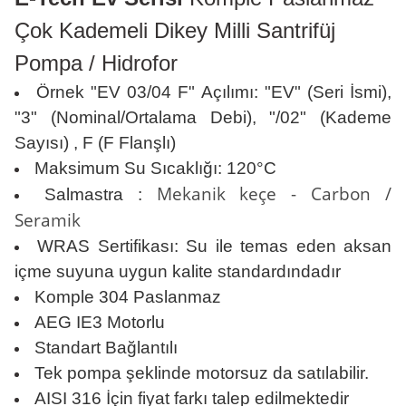
Çok Kademeli Dikey Milli Santrifüj
Pompa / Hidrofor
Örnek "EV 03/04 F"
Açılımı:
"EV" (Seri İsmi),
"3" (Nominal/Ortalama Debi), "/02" (Kademe
Sayısı) , F (F Flanşlı)
Maksimum Su Sıcaklığı: 120
°C
Mekanik keçe - Carbon /
Salmastra :
Seramik
WRAS Sertifikası
: Su ile temas eden aksan
içme suyuna uygun kalite standardındadır
Komple 304 Paslanmaz
AEG IE3 Motorlu
Standart Bağlantılı
Tek pompa şeklinde motorsuz da satılabilir.
AISI 316 İçin fiyat farkı talep edilmektedir