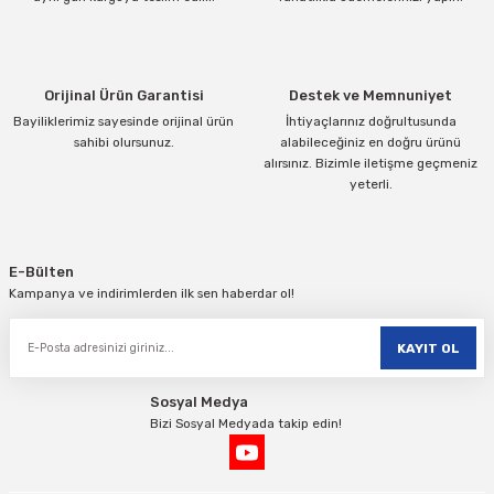
Ürün fiyatı diğer sitelerden daha pahalı.
Bu ürüne benzer farklı alternatifler olmalı.
Orijinal Ürün Garantisi
Destek ve Memnuniyet
Bayiliklerimiz sayesinde orijinal ürün
İhtiyaçlarınız doğrultusunda
sahibi olursunuz.
alabileceğiniz en doğru ürünü
alırsınız. Bizimle iletişme geçmeniz
yeterli.
Gönder
E-Bülten
Kampanya ve indirimlerden ilk sen haberdar ol!
KAYIT OL
Sosyal Medya
Bizi Sosyal Medyada takip edin!