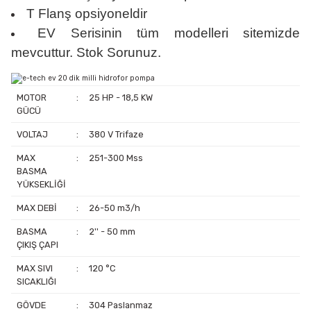
T Flanş opsiyoneldir
EV Serisinin tüm modelleri sitemizde
mevcuttur. Stok Sorunuz.
MOTOR
:
25 HP - 18,5 KW
GÜCÜ
VOLTAJ
:
380 V Trifaze
MAX
:
251-300 Mss
BASMA
YÜKSEKLİĞİ
MAX DEBİ
:
26-50 m3/h
BASMA
:
2'' - 50 mm
ÇIKIŞ ÇAPI
MAX SIVI
:
120 °C
SICAKLIĞI
GÖVDE
:
304 Paslanmaz