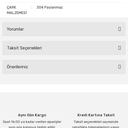
ÇARK
:
304 Paslanmaz
MALZEMESİ
Yorumlar
Taksit Seçenekleri
Bu ürüne ilk yorumu siz yapın!
Yorum Yaz
Önerileriniz
Bu ürünün fiyat bilgisi, resim, ürün açıklamalarında ve diğer
konularda yetersiz gördüğünüz noktaları öneri formunu kullanarak
tarafımıza iletebilirsiniz.
Görüş ve önerileriniz için teşekkür ederiz.
Ürün resmi kalitesiz, bozuk veya görüntülenemiyor.
Aynı Gün Kargo
Kredi Kartına Taksit
Ürün açıklamasında eksik bilgiler bulunuyor.
Saat 16:00 ya kadar verilen siparişler
Taksit seçenekleri sayesinde
Ürün bilgilerinde hatalar bulunuyor.
aynı gün kargoya teslim edilir.
rahatlıkla ödemelerinizi yapın.