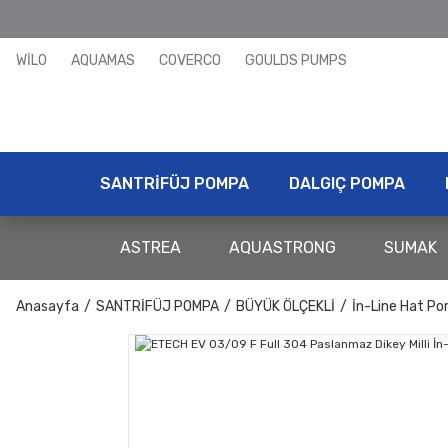
WİLO
AQUAMAS
COVERCO
GOULDS PUMPS
SANTRİFÜJ POMPA
DALGIÇ POMPA
ASTREA
AQUASTRONG
SUMAK
Anasayfa
SANTRİFÜJ POMPA
BÜYÜK ÖLÇEKLİ
İn-Line Hat Po