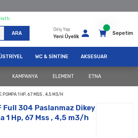
Hattı
Giriş Yap
ARA
Sepetim
Yeni Üyelik
ÜSTRİYEL
WC & SİNTİNE
AKSESUAR
KAMPANYA
ELEMENT
ETNA
 POMPA 1 HP, 67 MSS , 4,5 M3/H
 Full 304 Paslanmaz Dikey
a 1 Hp, 67 Mss , 4,5 m3/h