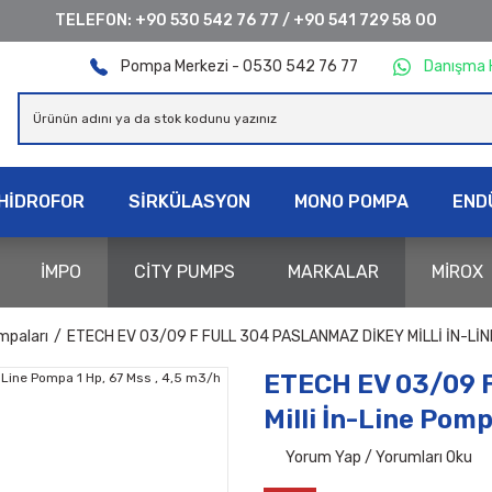
TELEFON:
+90 530 542 76 77
/
+90 541 729 58 00
Pompa Merkezi - 0530 542 76 77
Danışma 
HİDROFOR
SİRKÜLASYON
MONO POMPA
END
İMPO
CİTY PUMPS
MARKALAR
MİROX
mpaları
ETECH EV 03/09 F FULL 304 PASLANMAZ DIKEY MILLI İN-LINE
ETECH EV 03/09 F
Milli İn-Line Pomp
Yorum Yap / Yorumları Oku