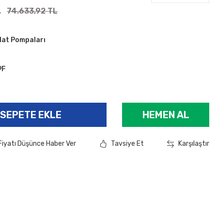
L
74.633,92 TL
Hat Pompaları
9F
SEPETE EKLE
HEMEN AL
Fiyatı Düşünce Haber Ver
Tavsiye Et
Karşılaştır