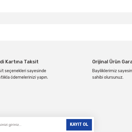
da yetersiz gördüğünüz noktaları öneri formunu kullanarak tarafımıza ilete
Bu ürüne ilk yorumu siz yapın!
Yorum Yaz
di Kartına Taksit
Orijinal Ürün Gar
it seçenekleri sayesinde
Bayiliklerimiz sayesin
tlıkla ödemelerinizi yapın.
sahibi olursunuz.
Gönder
KAYIT OL