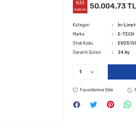
%33
50.004,73 T
indirim
Kategori
İn-Line 
Marka
E-TECH
Stok Kodu
EV03/0
Garanti Süresi
24 Ay