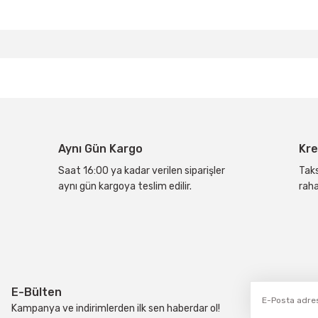
Bu ürünün fiyat bilgisi, resim, ürün açıklamalarında ve diğer konular
Görüş ve önerileriniz için teşekkür ederiz.
Ürün resmi kalitesiz, bozuk veya görüntülenemiyor.
Ürün açıklamasında eksik bilgiler bulunuyor.
Ürün bilgilerinde hatalar bulunuyor.
Aynı Gün Kargo
Kre
Ürün fiyatı diğer sitelerden daha pahalı.
Bu ürüne benzer farklı alternatifler olmalı.
Saat 16:00 ya kadar verilen siparişler
Taks
aynı gün kargoya teslim edilir.
raha
E-Bülten
Kampanya ve indirimlerden ilk sen haberdar ol!