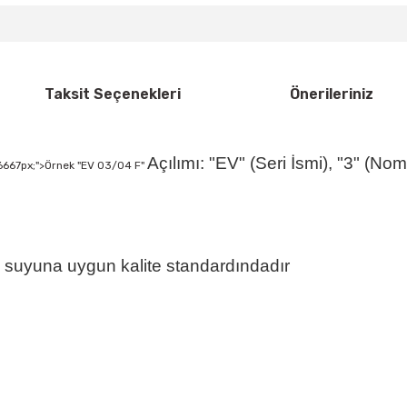
Taksit Seçenekleri
Önerileriniz
Açılımı:
"EV" (Seri İsmi), "3" (No
8.6667px;">Örnek "EV 03/04 F"
 suyuna uygun kalite standardındadır