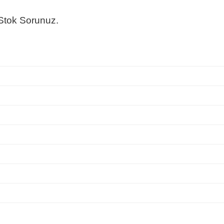
 Stok Sorunuz.
z
z