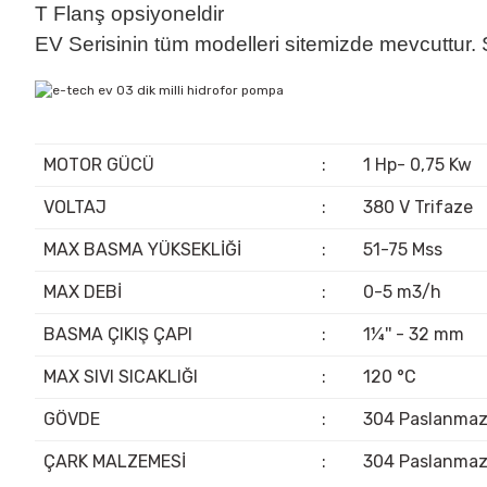
T Flanş opsiyoneldir
EV Serisinin tüm modelleri sitemizde mevcuttur.
MOTOR GÜCÜ
:
1 Hp- 0,75 Kw
VOLTAJ
:
380 V Trifaze
MAX BASMA YÜKSEKLİĞİ
:
51-75 Mss
MAX DEBİ
:
0-5 m3/h
BASMA ÇIKIŞ ÇAPI
:
1¼'' - 32 mm
MAX SIVI SICAKLIĞI
:
120 °C
GÖVDE
:
304 Paslanma
ÇARK MALZEMESİ
:
304 Paslanma