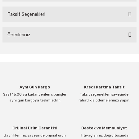
Taksit Seçenekleri
Bu ürüne ilk yorumu siz yapın!
Yorum Yaz
Önerileriniz
Bu ürünün fiyat bilgisi, resim, ürün açıklamalarında ve diğer
konularda yetersiz gördüğünüz noktaları öneri formunu kullanarak
tarafımıza iletebilirsiniz.
Görüş ve önerileriniz için teşekkür ederiz.
Ürün resmi kalitesiz, bozuk veya görüntülenemiyor.
Aynı Gün Kargo
Kredi Kartına Taksit
Ürün açıklamasında eksik bilgiler bulunuyor.
Saat 16:00 ya kadar verilen siparişler
Taksit seçenekleri sayesinde
Ürün bilgilerinde hatalar bulunuyor.
aynı gün kargoya teslim edilir.
rahatlıkla ödemelerinizi yapın.
Ürün fiyatı diğer sitelerden daha pahalı.
Bu ürüne benzer farklı alternatifler olmalı.
Orijinal Ürün Garantisi
Destek ve Memnuniyet
Bayiliklerimiz sayesinde orijinal ürün
İhtiyaçlarınız doğrultusunda