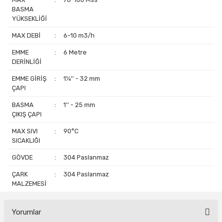
BASMA
YÜKSEKLİĞİ
MAX DEBİ
:
6-10 m3/h
EMME
:
6 Metre
DERİNLİĞİ
EMME GİRİŞ
:
1¼'' - 32 mm
ÇAPI
BASMA
:
1'' - 25 mm
ÇIKIŞ ÇAPI
MAX SIVI
:
90°C
SICAKLIĞI
GÖVDE
:
304 Paslanmaz
ÇARK
:
304 Paslanmaz
MALZEMESİ
Yorumlar