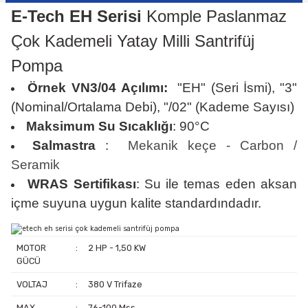
E-Tech EH Serisi
Komple Paslanmaz
Çok Kademeli Yatay Milli Santrifüj
Pompa
Örnek VN3/04
Açılımı:
"EH" (Seri İsmi), "3"
(Nominal/Ortalama Debi), "/02" (Kademe Sayısı)
Maksimum Su Sıcaklığı
:
90°C
Salmastra
:
Mekanik keçe - Carbon /
Seramik
WRAS Sertifikası
: Su ile temas eden aksan
içme suyuna uygun kalite standardındadır.
MOTOR
:
2 HP - 1,50 KW
GÜCÜ
VOLTAJ
:
380 V Trifaze
MAX
:
76-100 Mss