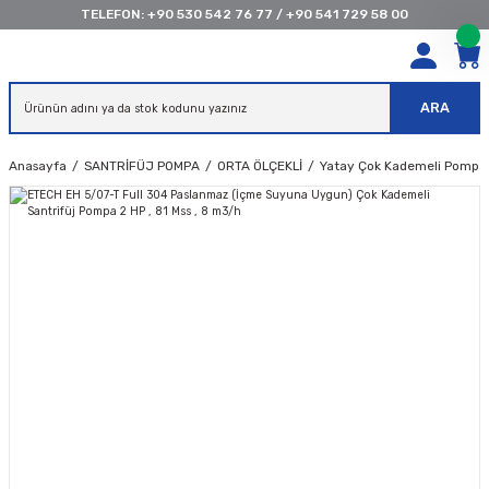
TELEFON:
+90 530 542 76 77
/
+90 541 729 58 00
ARA
Anasayfa
SANTRİFÜJ POMPA
ORTA ÖLÇEKLİ
Yatay Çok Kademeli Pompal