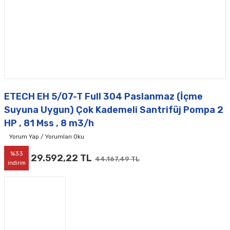
ETECH EH 5/07-T Full 304 Paslanmaz (İçme
Suyuna Uygun) Çok Kademeli Santrifüj Pompa 2
HP , 81 Mss , 8 m3/h
Yorum Yap / Yorumları Oku
%33
29.592,22 TL
44.167,49 TL
indirim