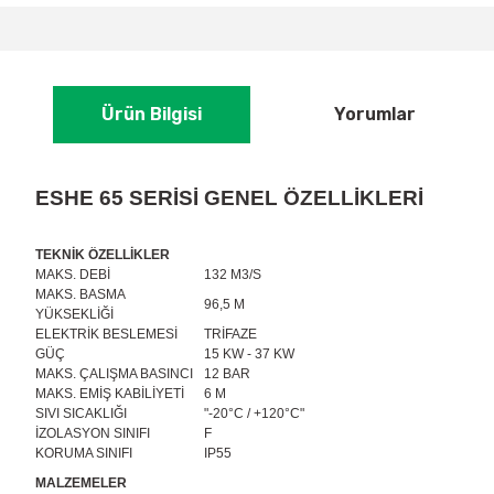
Ürün Bilgisi
Yorumlar
ESHE 65 SERİSİ GENEL ÖZELLİKLERİ
TEKNİK ÖZELLİKLER
MAKS. DEBİ
132 M3/S
MAKS. BASMA
96,5 M
YÜKSEKLİĞİ
ELEKTRİK BESLEMESİ
TRİFAZE
GÜÇ
15 KW - 37 KW
MAKS. ÇALIŞMA BASINCI
12 BAR
MAKS. EMİŞ KABİLİYETİ
6 M
SIVI SICAKLIĞI
"-20°C / +120°C"
İZOLASYON SINIFI
F
KORUMA SINIFI
IP55
MALZEMELER