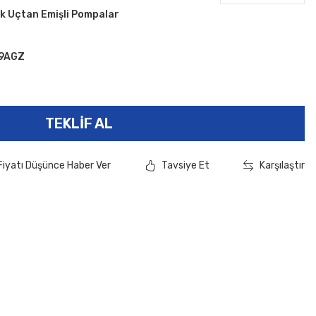
k Uçtan Emişli Pompalar
9AGZ
TEKLIF AL
Fiyatı Düşünce Haber Ver
Tavsiye Et
Karşılaştır