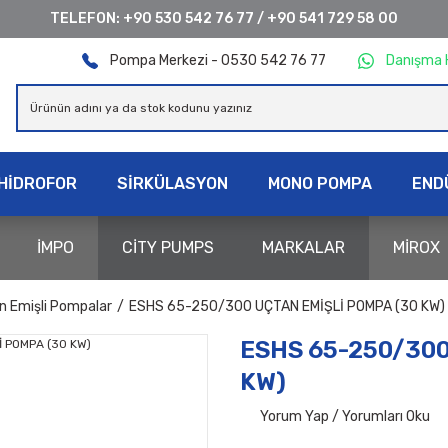
TELEFON:
+90 530 542 76 77
/
+90 541 729 58 00
Pompa Merkezi - 0530 542 76 77
Danışma 
HİDROFOR
SİRKÜLASYON
MONO POMPA
END
İMPO
CİTY PUMPS
MARKALAR
MİROX
n Emişli Pompalar
ESHS 65-250/300 UÇTAN EMİŞLİ POMPA (30 KW)
ESHS 65-250/300
KW)
Yorum Yap / Yorumları Oku