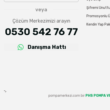
Şifremi Unut
veya
Promosyonlu Ü
Çözüm Merkezimizi arayın
Kendin Yap Pak
0530 542 76 77
Danışma Hattı
">
pompamerkezi.com bir
PHS POMPA VE