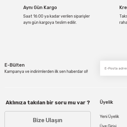
Aynı Gün Kargo
Kre
Ürün fiyatı diğer sitelerden daha pahalı.
Bu ürüne benzer farklı alternatifler olmalı.
Saat 16:00 ya kadar verilen siparişler
Taks
aynı gün kargoya teslim edilir.
raha
E-Bülten
Kampanya ve indirimlerden ilk sen haberdar ol!
Aklınıza takılan bir soru mu var ?
Üyelik
Yeni Üyelik
Bize Ulaşın
Üye Girişi