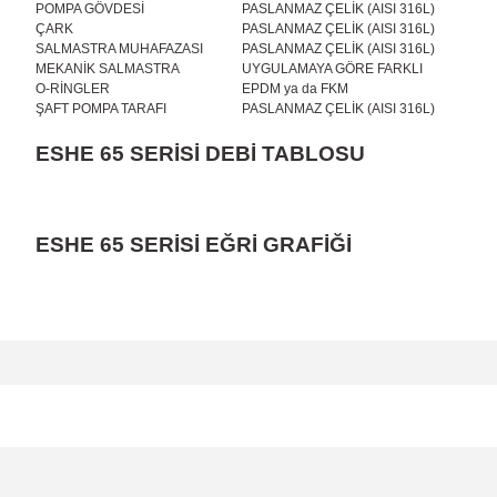
POMPA GÖVDESİ
PASLANMAZ ÇELİK (AISI 316L)
ÇARK
PASLANMAZ ÇELİK (AISI 316L)
SALMASTRA MUHAFAZASI
PASLANMAZ ÇELİK (AISI 316L)
MEKANİK SALMASTRA
UYGULAMAYA GÖRE FARKLI
O-RİNGLER
EPDM ya da FKM
ŞAFT POMPA TARAFI
PASLANMAZ ÇELİK (AISI 316L)
ESHE 65 SERİSİ DEBİ TABLOSU
ESHE 65 SERİSİ EĞRİ GRAFİĞİ
Bu ürünün fiyat bilgisi, resim, ürün açıklamalarında ve diğer konular
Görüş ve önerileriniz için teşekkür ederiz.
Ürün resmi kalitesiz, bozuk veya görüntülenemiyor.
Ürün açıklamasında eksik bilgiler bulunuyor.
Ürün bilgilerinde hatalar bulunuyor.