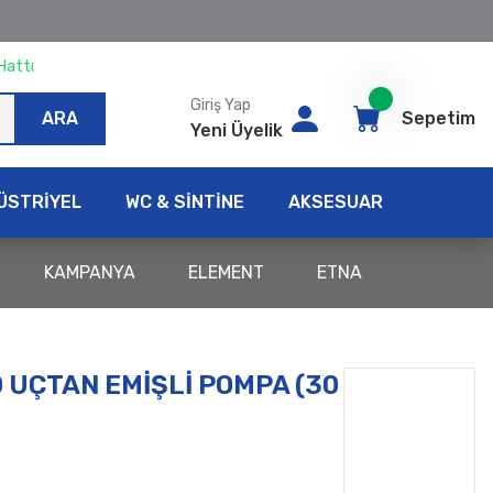
Hattı
Giriş Yap
ARA
Sepetim
Yeni Üyelik
ÜSTRİYEL
WC & SİNTİNE
AKSESUAR
KAMPANYA
ELEMENT
ETNA
 UÇTAN EMİŞLİ POMPA (30