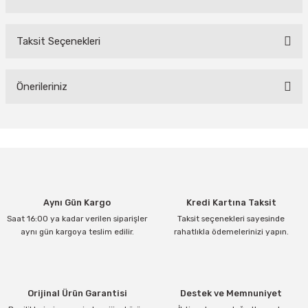
Taksit Seçenekleri
Bu ürüne ilk yorumu siz yapın!
Yorum Yaz
Önerileriniz
Bu ürünün fiyat bilgisi, resim, ürün açıklamalarında ve diğer
konularda yetersiz gördüğünüz noktaları öneri formunu kullanarak
tarafımıza iletebilirsiniz.
Görüş ve önerileriniz için teşekkür ederiz.
Ürün resmi kalitesiz, bozuk veya görüntülenemiyor.
Aynı Gün Kargo
Kredi Kartına Taksit
Ürün açıklamasında eksik bilgiler bulunuyor.
Saat 16:00 ya kadar verilen siparişler
Taksit seçenekleri sayesinde
Ürün bilgilerinde hatalar bulunuyor.
aynı gün kargoya teslim edilir.
rahatlıkla ödemelerinizi yapın.
Ürün fiyatı diğer sitelerden daha pahalı.
Bu ürüne benzer farklı alternatifler olmalı.
Orijinal Ürün Garantisi
Destek ve Memnuniyet