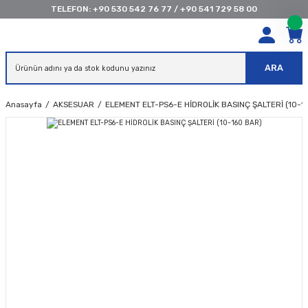
TELEFON:
+90 530 542 76 77
/
+90 541 729 58 00
ARA
Anasayfa
AKSESUAR
ELEMENT ELT-PS6-E HİDROLİK BASINÇ ŞALTERİ (10-1