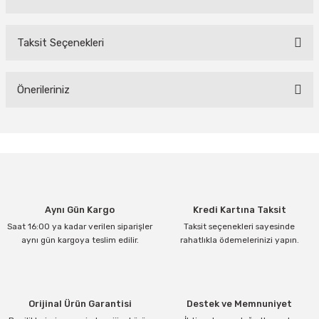
Taksit Seçenekleri
Bu ürüne ilk yorumu siz yapın!
Yorum Yaz
Önerileriniz
Bu ürünün fiyat bilgisi, resim, ürün açıklamalarında ve diğer
konularda yetersiz gördüğünüz noktaları öneri formunu kullanarak
tarafımıza iletebilirsiniz.
Görüş ve önerileriniz için teşekkür ederiz.
Ürün resmi kalitesiz, bozuk veya görüntülenemiyor.
Aynı Gün Kargo
Kredi Kartına Taksit
Ürün açıklamasında eksik bilgiler bulunuyor.
Saat 16:00 ya kadar verilen siparişler
Taksit seçenekleri sayesinde
Ürün bilgilerinde hatalar bulunuyor.
aynı gün kargoya teslim edilir.
rahatlıkla ödemelerinizi yapın.
Ürün fiyatı diğer sitelerden daha pahalı.
Bu ürüne benzer farklı alternatifler olmalı.
Orijinal Ürün Garantisi
Destek ve Memnuniyet