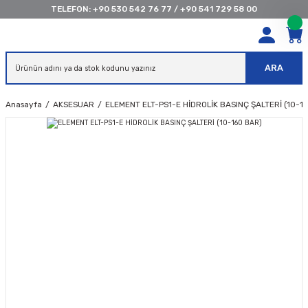
TELEFON:
+90 530 542 76 77
/
+90 541 729 58 00
ARA
Anasayfa
AKSESUAR
ELEMENT ELT-PS1-E HİDROLİK BASINÇ ŞALTERİ (10-1