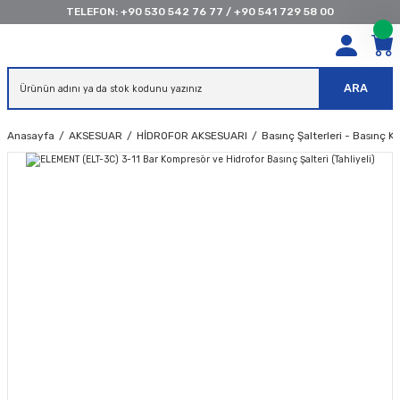
TELEFON:
+90 530 542 76 77
/
+90 541 729 58 00
ARA
Anasayfa
AKSESUAR
HİDROFOR AKSESUARI
Basınç Şalterleri - Basınç K