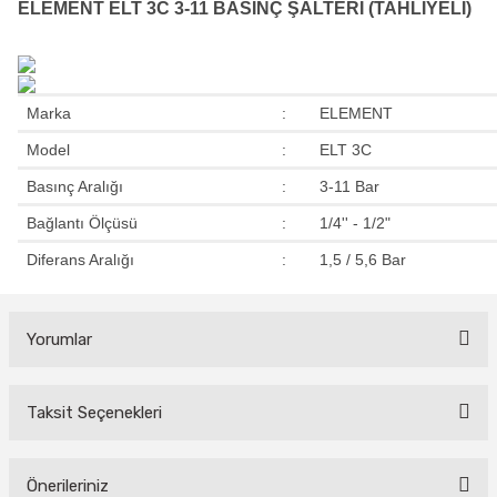
ELEMENT ELT 3C 3-11 BASINÇ ŞALTERİ (TAHLİYELİ)
Marka
:
ELEMENT
Model
:
ELT 3C
Basınç Aralığı
:
3-11 Bar
Bağlantı Ölçüsü
:
1/4'' - 1/2"
Diferans Aralığı
:
1,5 / 5,6 Bar
Yorumlar
Taksit Seçenekleri
Bu ürüne ilk yorumu siz yapın!
Yorum Yaz
Önerileriniz