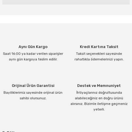
Bu ürünün fiyat bilgisi, resim, ürün açıklamalarında ve diğer
konularda yetersiz gördüğünüz noktaları öneri formunu kullanarak
tarafımıza iletebilirsiniz.
Görüş ve önerileriniz için teşekkür ederiz.
Ürün resmi kalitesiz, bozuk veya görüntülenemiyor.
Aynı Gün Kargo
Kredi Kartına Taksit
Ürün açıklamasında eksik bilgiler bulunuyor.
Saat 16:00 ya kadar verilen siparişler
Taksit seçenekleri sayesinde
Ürün bilgilerinde hatalar bulunuyor.
aynı gün kargoya teslim edilir.
rahatlıkla ödemelerinizi yapın.
Ürün fiyatı diğer sitelerden daha pahalı.
Bu ürüne benzer farklı alternatifler olmalı.
Orijinal Ürün Garantisi
Destek ve Memnuniyet
Bayiliklerimiz sayesinde orijinal ürün
İhtiyaçlarınız doğrultusunda
sahibi olursunuz.
alabileceğiniz en doğru ürünü
alırsınız. Bizimle iletişme geçmeniz
yeterli.
Gönder