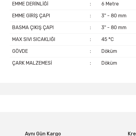
EMME DERİNLİĞİ
:
6 Metre
EMME GİRİŞ ÇAPI
:
3'' - 80 mm
BASMA ÇIKIŞ ÇAPI
:
3'' - 80 mm
MAX SIVI SICAKLIĞI
:
45 °C
GÖVDE
:
Döküm
ÇARK MALZEMESİ
:
Döküm
Bu ürünün fiyat bilgisi, resim, ürün açıklamalarında ve diğer konular
Görüş ve önerileriniz için teşekkür ederiz.
Ürün resmi kalitesiz, bozuk veya görüntülenemiyor.
Ürün açıklamasında eksik bilgiler bulunuyor.
Ürün bilgilerinde hatalar bulunuyor.
Aynı Gün Kargo
Kre
Ürün fiyatı diğer sitelerden daha pahalı.