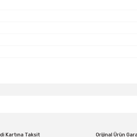
da yetersiz gördüğünüz noktaları öneri formunu kullanarak tarafımıza ilete
Bu ürüne ilk yorumu siz yapın!
Yorum Yaz
di Kartına Taksit
Orijinal Ürün Gar