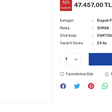
%25
47.457,00 TL
indirim
Kategori
Klapeli 
Marka
SUMAK
Stok Kodu
DSMT55
Garanti Süresi
24 Ay