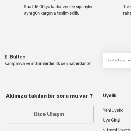
Bu ürüne benzer farklı alternatifler olmalı.
Saat 16:00 ya kadar verilen siparişler
Taks
aynı gün kargoya teslim edilir.
raha
E-Bülten
Kampanya ve indirimlerden ilk sen haberdar ol!
Aklınıza takılan bir soru mu var ?
Üyelik
Yeni Üyelik
Bize Ulaşın
Üye Girişi
Şifremi Unut