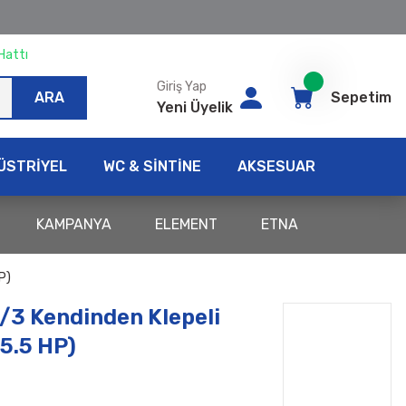
Hattı
Giriş Yap
ARA
Sepetim
Yeni Üyelik
ÜSTRİYEL
WC & SİNTİNE
AKSESUAR
KAMPANYA
ELEMENT
ETNA
P)
3 Kendinden Klepeli
5.5 HP)