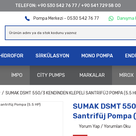
TELEFON:
+90 530 542 76 77
/
+90 541 729 58 00
Pompa Merkezi - 0530 542 76 77
Danışma 
HİDROFOR
SİRKÜLASYON
MONO POMPA
END
İMPO
CİTY PUMPS
MARKALAR
MİROX
r
SUMAK DSMT 550/3 KENDINDEN KLEPELI SANTRIFÜJ POMPA (5.5 H
SUMAK DSMT 550/
Santrifüj Pompa (
Yorum Yap / Yorumları Oku