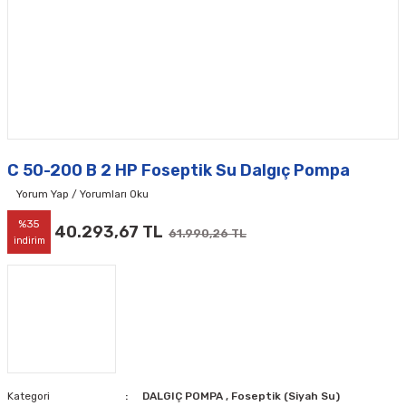
C 50-200 B 2 HP Foseptik Su Dalgıç Pompa
Yorum Yap / Yorumları Oku
%35
40.293,67 TL
61.990,26 TL
indirim
Kategori
DALGIÇ POMPA
,
Foseptik (Siyah Su)