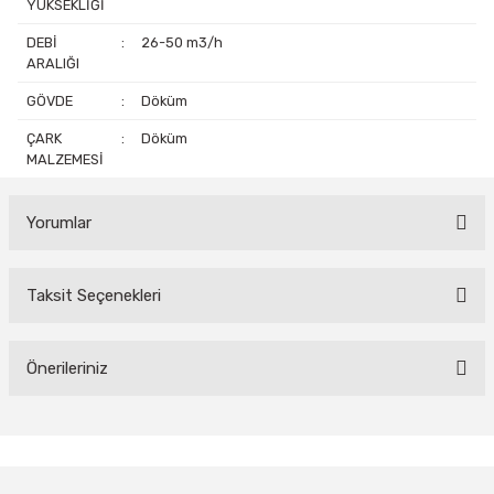
YÜKSEKLİĞİ
DEBİ
:
26-50 m3/h
ARALIĞI
GÖVDE
:
Döküm
ÇARK
:
Döküm
MALZEMESİ
Yorumlar
Taksit Seçenekleri
Bu ürüne ilk yorumu siz yapın!
Yorum Yaz
Önerileriniz
Bu ürünün fiyat bilgisi, resim, ürün açıklamalarında ve diğer
konularda yetersiz gördüğünüz noktaları öneri formunu kullanarak
tarafımıza iletebilirsiniz.
Görüş ve önerileriniz için teşekkür ederiz.