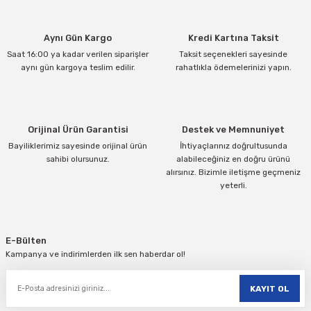
Ürün resmi kalitesiz, bozuk veya görüntülenemiyor.
Aynı Gün Kargo
Kredi Kartına Taksit
Ürün açıklamasında eksik bilgiler bulunuyor.
Saat 16:00 ya kadar verilen siparişler
Taksit seçenekleri sayesinde
Ürün bilgilerinde hatalar bulunuyor.
aynı gün kargoya teslim edilir.
rahatlıkla ödemelerinizi yapın.
Ürün fiyatı diğer sitelerden daha pahalı.
Bu ürüne benzer farklı alternatifler olmalı.
Orijinal Ürün Garantisi
Destek ve Memnuniyet
Bayiliklerimiz sayesinde orijinal ürün
İhtiyaçlarınız doğrultusunda
sahibi olursunuz.
alabileceğiniz en doğru ürünü
alırsınız. Bizimle iletişme geçmeniz
yeterli.
Gönder
E-Bülten
Kampanya ve indirimlerden ilk sen haberdar ol!
KAYIT OL