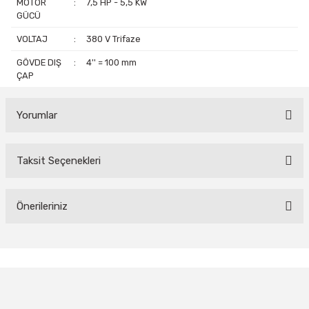
MOTOR
:
7,5 HP - 5,5 KW
GÜCÜ
VOLTAJ
:
380 V Trifaze
GÖVDE DIŞ
:
4'' = 100 mm
ÇAP
Yorumlar
Taksit Seçenekleri
Bu ürüne ilk yorumu siz yapın!
Yorum Yaz
Önerileriniz
Bu ürünün fiyat bilgisi, resim, ürün açıklamalarında ve diğer
konularda yetersiz gördüğünüz noktaları öneri formunu kullanarak
tarafımıza iletebilirsiniz.
Görüş ve önerileriniz için teşekkür ederiz.
Ürün resmi kalitesiz, bozuk veya görüntülenemiyor.