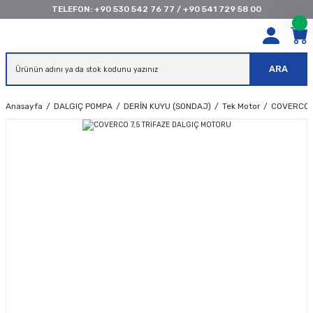
TELEFON:
+90 530 542 76 77
/
+90 541 729 58 00
ARA
Anasayfa
DALGIÇ POMPA
DERİN KUYU (SONDAJ)
Tek Motor
COVERCO 7