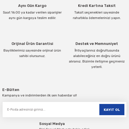
Aynı Gün Kargo
Kredi Kartına Taksit
Ürün açıklamasında eksik bilgiler bulunuyor.
Saat 16:00 ya kadar verilen siparişler
Taksit seçenekleri sayesinde
Ürün bilgilerinde hatalar bulunuyor.
aynı gün kargoya teslim edilir.
rahatlıkla ödemelerinizi yapın.
Ürün fiyatı diğer sitelerden daha pahalı.
Bu ürüne benzer farklı alternatifler olmalı.
Orijinal Ürün Garantisi
Destek ve Memnuniyet
Bayiliklerimiz sayesinde orijinal ürün
İhtiyaçlarınız doğrultusunda
sahibi olursunuz.
alabileceğiniz en doğru ürünü
alırsınız. Bizimle iletişme geçmeniz
yeterli.
Gönder
E-Bülten
Kampanya ve indirimlerden ilk sen haberdar ol!
KAYIT OL
Sosyal Medya