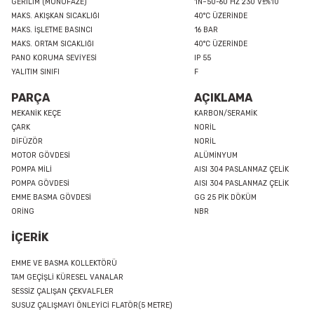
GERİLİM (MONOFAZE)
1N~50-60 HZ 230 V±%10
MAKS. AKIŞKAN SICAKLIĞI
40°C ÜZERİNDE
MAKS. İŞLETME BASINCI
16 BAR
MAKS. ORTAM SICAKLIĞI
40°C ÜZERİNDE
PANO KORUMA SEVİYESİ
IP 55
YALITIM SINIFI
F
PARÇA
AÇIKLAMA
MEKANİK KEÇE
KARBON/SERAMİK
ÇARK
NORİL
DİFÜZÖR
NORİL
MOTOR GÖVDESİ
ALÜMİNYUM
POMPA MİLİ
AISI 304 PASLANMAZ ÇELİK
POMPA GÖVDESİ
AISI 304 PASLANMAZ ÇELİK
EMME BASMA GÖVDESİ
GG 25 PİK DÖKÜM
ORİNG
NBR
İÇERİK
EMME VE BASMA KOLLEKTÖRÜ
TAM GEÇİŞLİ KÜRESEL VANALAR
SESSİZ ÇALIŞAN ÇEKVALFLER
SUSUZ ÇALIŞMAYI ÖNLEYİCİ FLATÖR(5 METRE)