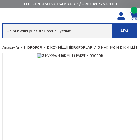
TELEFON:
+90 530 542 76 77
/
+90 541 729 58 00
ARA
Anasayfa
HİDROFOR
DİKEY MİLLİ HİDROFORLAR
3 MVK 9/6 M DİK MİLLİ 