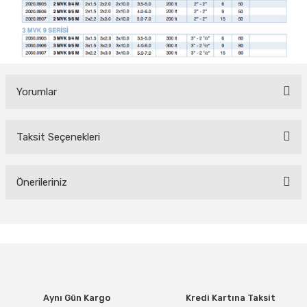
Yorumlar
Taksit Seçenekleri
Bu ürüne ilk yorumu siz yapın!
Yorum Yaz
Önerileriniz
Bu ürünün fiyat bilgisi, resim, ürün açıklamalarında ve diğer
konularda yetersiz gördüğünüz noktaları öneri formunu kullanarak
tarafımıza iletebilirsiniz.
Görüş ve önerileriniz için teşekkür ederiz.
Ürün resmi kalitesiz, bozuk veya görüntülenemiyor.
Aynı Gün Kargo
Kredi Kartına Taksit
Ürün açıklamasında eksik bilgiler bulunuyor.