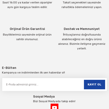
Saat 16:00 ya kadar verilen siparişler
Taksit seçenekleri sayesinde
Ürün bilgilerinde hatalar bulunuyor.
aynı gün kargoya teslim edilir.
rahatlıkla ödemelerinizi yapın.
Ürün fiyatı diğer sitelerden daha pahalı.
Bu ürüne benzer farklı alternatifler olmalı.
Orijinal Ürün Garantisi
Destek ve Memnuniyet
Bayiliklerimiz sayesinde orijinal ürün
İhtiyaçlarınız doğrultusunda
sahibi olursunuz.
alabileceğiniz en doğru ürünü
alırsınız. Bizimle iletişme geçmeniz
yeterli.
Gönder
E-Bülten
Kampanya ve indirimlerden ilk sen haberdar ol!
KAYIT OL
Sosyal Medya
Bizi Sosyal Medyada takip edin!