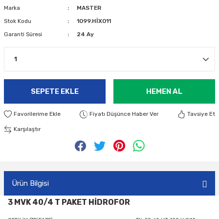
Marka
MASTER
Stok Kodu
1099.HİX011
Garanti Süresi
24 Ay
SEPETE EKLE
HEMEN AL
Fiyatı Düşünce Haber Ver
Tavsiye Et
Karşılaştır
Ürün Bilgisi
3 MVK 40/4
T PAKET HİDROFOR