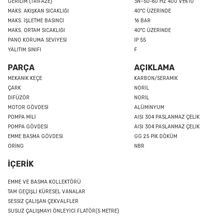
GERİLİM (TRİFAZE)
3N~50-60 HZ 400 V±%10
MAKS. AKIŞKAN SICAKLIĞI
40°C ÜZERİNDE
MAKS. İŞLETME BASINCI
16 BAR
MAKS. ORTAM SICAKLIĞI
40°C ÜZERİNDE
PANO KORUMA SEVİYESİ
IP 55
YALITIM SINIFI
F
PARÇA
AÇIKLAMA
MEKANİK KEÇE
KARBON/SERAMİK
ÇARK
NORİL
DİFÜZÖR
NORİL
MOTOR GÖVDESİ
ALÜMİNYUM
POMPA MİLİ
AISI 304 PASLANMAZ ÇELİK
POMPA GÖVDESİ
AISI 304 PASLANMAZ ÇELİK
EMME BASMA GÖVDESİ
GG 25 PİK DÖKÜM
ORİNG
NBR
İÇERİK
EMME VE BASMA KOLLEKTÖRÜ
TAM GEÇİŞLİ KÜRESEL VANALAR
SESSİZ ÇALIŞAN ÇEKVALFLER
SUSUZ ÇALIŞMAYI ÖNLEYİCİ FLATÖR(5 METRE)