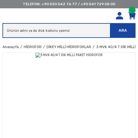
TELEFON:
+90 530 542 76 77
/
+90 541 729 58 00
ARA
Anasayfa
HİDROFOR
DİKEY MİLLİ HİDROFORLAR
3 MVK 40/4 T DİK MİLLİ