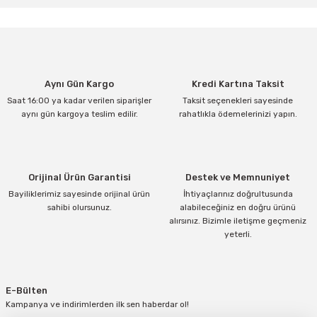
konularda yetersiz gördüğünüz noktaları öneri formunu kullanarak
tarafımıza iletebilirsiniz.
Görüş ve önerileriniz için teşekkür ederiz.
Ürün resmi kalitesiz, bozuk veya görüntülenemiyor.
Aynı Gün Kargo
Kredi Kartına Taksit
Ürün açıklamasında eksik bilgiler bulunuyor.
Saat 16:00 ya kadar verilen siparişler
Taksit seçenekleri sayesinde
Ürün bilgilerinde hatalar bulunuyor.
aynı gün kargoya teslim edilir.
rahatlıkla ödemelerinizi yapın.
Ürün fiyatı diğer sitelerden daha pahalı.
Bu ürüne benzer farklı alternatifler olmalı.
Orijinal Ürün Garantisi
Destek ve Memnuniyet
Bayiliklerimiz sayesinde orijinal ürün
İhtiyaçlarınız doğrultusunda
sahibi olursunuz.
alabileceğiniz en doğru ürünü
alırsınız. Bizimle iletişme geçmeniz
yeterli.
Gönder
E-Bülten
Kampanya ve indirimlerden ilk sen haberdar ol!