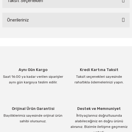
Taksit Seçenekleri
Bu ürüne ilk yorumu siz yapın!
Yorum Yaz
Önerileriniz
Bu ürünün fiyat bilgisi, resim, ürün açıklamalarında ve diğer
konularda yetersiz gördüğünüz noktaları öneri formunu kullanarak
tarafımıza iletebilirsiniz.
Görüş ve önerileriniz için teşekkür ederiz.
Ürün resmi kalitesiz, bozuk veya görüntülenemiyor.
Aynı Gün Kargo
Kredi Kartına Taksit
Ürün açıklamasında eksik bilgiler bulunuyor.
Saat 16:00 ya kadar verilen siparişler
Taksit seçenekleri sayesinde
Ürün bilgilerinde hatalar bulunuyor.
aynı gün kargoya teslim edilir.
rahatlıkla ödemelerinizi yapın.
Ürün fiyatı diğer sitelerden daha pahalı.
Bu ürüne benzer farklı alternatifler olmalı.
Orijinal Ürün Garantisi
Destek ve Memnuniyet
Bayiliklerimiz sayesinde orijinal ürün
İhtiyaçlarınız doğrultusunda
sahibi olursunuz.
alabileceğiniz en doğru ürünü
alırsınız. Bizimle iletişme geçmeniz