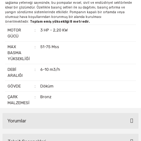
sağlama yeteneği sayesinde, bu pompalar evsel, sivil ve endüstriyel sektörlerde
ideal bir çözümdür. Özellikle basınç setleri ile su dağıtımı, basınç artırma ve
yangın söndürme sistemlerinde etkilidir. Pompanın kapalı bir ortamda veya
olumsuz hava koşullarından korunmuş bir alanda kurulması
önerilmektedir.
Toplam emiş yüksekliği 8 metredir.
MOTOR
:
3 HP - 2,20 KW
GÜCÜ
MAX
:
51-75 Mss
BASMA
YÜKSEKLİĞİ
DEBİ
:
6-10 m3/h
ARALIĞI
GÖVDE
:
Döküm
ÇARK
:
Bronz
MALZEMESİ
Yorumlar