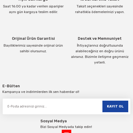
Ürün açıklamasında eksik bilgiler bulunuyor.
Saat 16:00 ya kadar verilen siparişler
Taksit seçenekleri sayesinde
Ürün bilgilerinde hatalar bulunuyor.
aynı gün kargoya teslim edilir.
rahatlıkla ödemelerinizi yapın.
Ürün fiyatı diğer sitelerden daha pahalı.
Bu ürüne benzer farklı alternatifler olmalı.
Orijinal Ürün Garantisi
Destek ve Memnuniyet
Bayiliklerimiz sayesinde orijinal ürün
İhtiyaçlarınız doğrultusunda
sahibi olursunuz.
alabileceğiniz en doğru ürünü
alırsınız. Bizimle iletişme geçmeniz
yeterli.
Gönder
E-Bülten
Kampanya ve indirimlerden ilk sen haberdar ol!
KAYIT OL
Sosyal Medya
Bizi Sosyal Medyada takip edin!