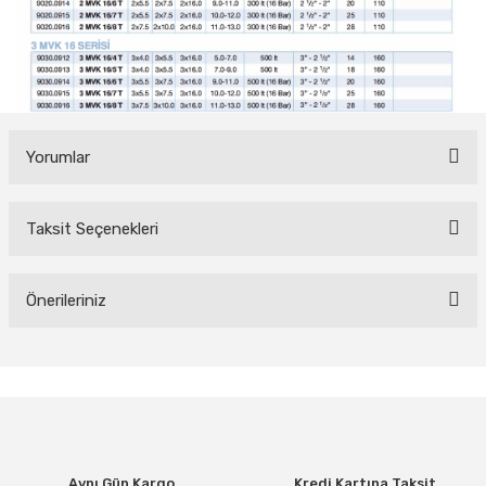
Yorumlar
Taksit Seçenekleri
Bu ürüne ilk yorumu siz yapın!
Yorum Yaz
Önerileriniz
Bu ürünün fiyat bilgisi, resim, ürün açıklamalarında ve diğer
konularda yetersiz gördüğünüz noktaları öneri formunu kullanarak
tarafımıza iletebilirsiniz.
Görüş ve önerileriniz için teşekkür ederiz.
Ürün resmi kalitesiz, bozuk veya görüntülenemiyor.
Aynı Gün Kargo
Kredi Kartına Taksit