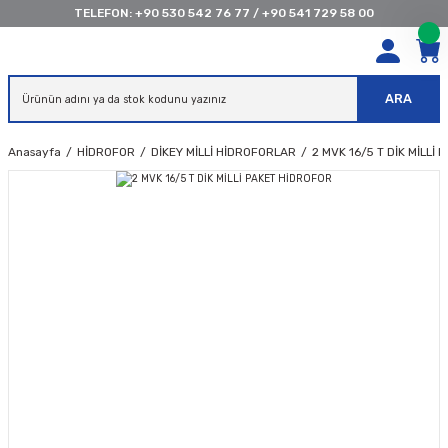
TELEFON:
+90 530 542 76 77
/
+90 541 729 58 00
ARA
Anasayfa
HİDROFOR
DİKEY MİLLİ HİDROFORLAR
2 MVK 16/5 T DİK MİLLİ