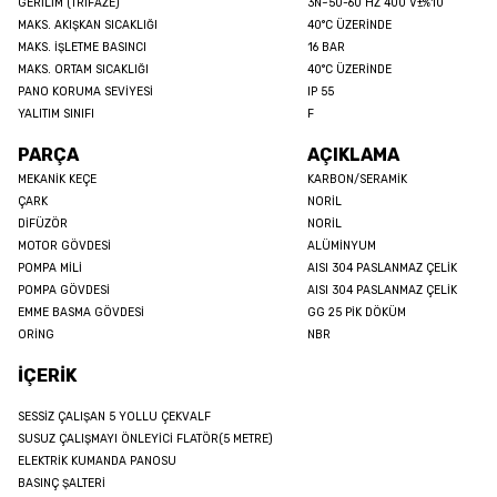
GERİLİM (TRİFAZE)
3N~50-60 HZ 400 V±%10
MAKS. AKIŞKAN SICAKLIĞI
40°C ÜZERİNDE
MAKS. İŞLETME BASINCI
16 BAR
MAKS. ORTAM SICAKLIĞI
40°C ÜZERİNDE
PANO KORUMA SEVİYESİ
IP 55
YALITIM SINIFI
F
PARÇA
AÇIKLAMA
MEKANİK KEÇE
KARBON/SERAMİK
ÇARK
NORİL
DİFÜZÖR
NORİL
MOTOR GÖVDESİ
ALÜMİNYUM
POMPA MİLİ
AISI 304 PASLANMAZ ÇELİK
POMPA GÖVDESİ
AISI 304 PASLANMAZ ÇELİK
EMME BASMA GÖVDESİ
GG 25 PİK DÖKÜM
ORİNG
NBR
İÇERİK
SESSİZ ÇALIŞAN 5 YOLLU ÇEKVALF
SUSUZ ÇALIŞMAYI ÖNLEYİCİ FLATÖR(5 METRE)
ELEKTRİK KUMANDA PANOSU
BASINÇ ŞALTERİ