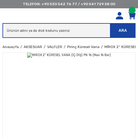
TELEFON:
+90 530 542 76 77
/
+90 541 729 58 00
ARA
Anasayfa
AKSESUAR
VALFLER
Pirinç Küresel Vana
MİROX 2'' KÜRESEL 