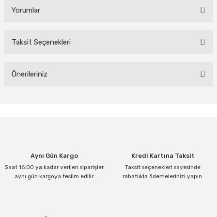
Yorumlar
Taksit Seçenekleri
Bu ürüne ilk yorumu siz yapın!
Yorum Yaz
Önerileriniz
Bu ürünün fiyat bilgisi, resim, ürün açıklamalarında ve diğer
konularda yetersiz gördüğünüz noktaları öneri formunu kullanarak
tarafımıza iletebilirsiniz.
Görüş ve önerileriniz için teşekkür ederiz.
Ürün resmi kalitesiz, bozuk veya görüntülenemiyor.
Aynı Gün Kargo
Kredi Kartına Taksit
Ürün açıklamasında eksik bilgiler bulunuyor.
Saat 16:00 ya kadar verilen siparişler
Taksit seçenekleri sayesinde
Ürün bilgilerinde hatalar bulunuyor.
aynı gün kargoya teslim edilir.
rahatlıkla ödemelerinizi yapın.
Ürün fiyatı diğer sitelerden daha pahalı.
Bu ürüne benzer farklı alternatifler olmalı.